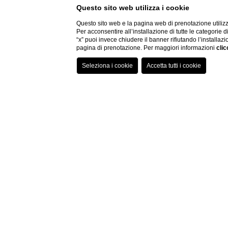
Questo sito web utilizza i cookie
Questo sito web e la pagina web di prenotazione utilizz
Per acconsentire all’installazione di tutte le categorie 
“x” puoi invece chiudere il banner rifiutando l’installazi
pagina di prenotazione. Per maggiori informazioni
clic
Hai bisogno di aiuto?
Firenze Ho
Un hotel raffinato ed e
accogliente, che viene i
quattro zampe.
L’Orologio Firenze, hotel