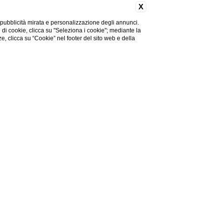
X
 pubblicità mirata e personalizzazione degli annunci.
e di cookie, clicca su "Seleziona i cookie"; mediante la
ze, clicca su “Cookie” nel footer del sito web e della
dly
o tempo confortevole e
ggia con i propri amici a
a al 100% pet-friendly in