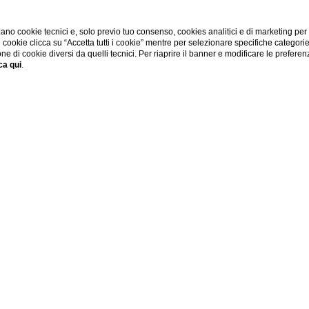
ano cookie tecnici e, solo previo tuo consenso, cookies analitici e di marketing per
di cookie clicca su “Accetta tutti i cookie” mentre per selezionare specifiche categori
one di cookie diversi da quelli tecnici. Per riaprire il banner e modificare le preferen
ca qui
.
tel Di Lusso Pet Frien
legante, con un concept originale ed esclusivo, ma allo stess
ncontro a ogni esigenza della clientela, anche quelle di chi via
 di lusso a Firenze, nel cuore del centro storico, è una struttur