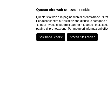
Questo sito web utilizza i cookie
Questo sito web e la pagina web di prenotazione utilizz
Per acconsentire all’installazione di tutte le categorie 
“x” puoi invece chiudere il banner rifiutando l’installazi
pagina di prenotazione. Per maggiori informazioni
clic
Hai bisogno di aiuto?
Firenze Of
Cerchi le migliori offer
soggiorno di lavoro? Vuoi
soggiorno a Firenze? Que