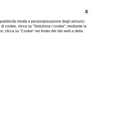
X
 pubblicità mirata e personalizzazione degli annunci.
e di cookie, clicca su "Seleziona i cookie"; mediante la
ze, clicca su “Cookie” nel footer del sito web e della
vacanza di piacere o un
risparmiare sul tuo