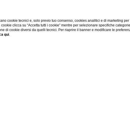
ano cookie tecnici e, solo previo tuo consenso, cookies analitici e di marketing per
di cookie clicca su “Accetta tutti i cookie” mentre per selezionare specifiche categori
one di cookie diversi da quelli tecnici. Per riaprire il banner e modificare le preferen
ca qui
.
ferte Hotel
te per hotel a Firenze? Cerchi una struttura di charme per una 
 restare informato su tutti gli sconti e le migliori formule per 
sta è la pagina giusta per te.